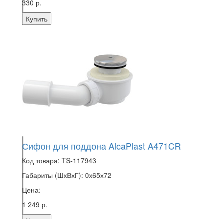
330 р.
Купить
Сифон для поддона AlcaPlast A471CR
Код товара:
TS-117943
Габариты (ШхВхГ):
0х65х72
Цена:
1 249 р.