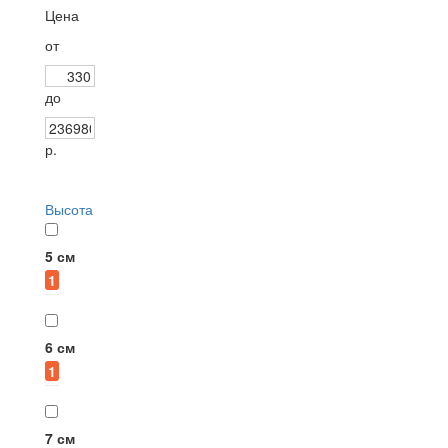
Цена
от
до
р.
Бренды
Высота
5 см
Hansgrohe
Radaway
1
1
6
6 см
Raiber
Ravak
1
4
7 см
TECE
AlcaPlast