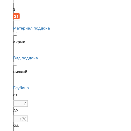
3
21
Материал поддона
акрил
Вид поддона
низкий
Глубина
от
до
см.