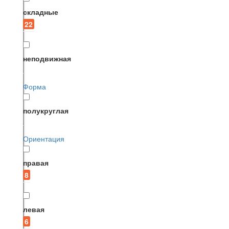
складные
22
неподвижная
Форма
полукруглая
Ориентация
правая
8
левая
6