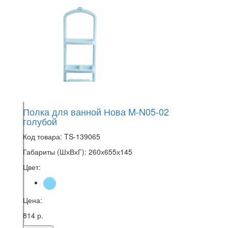
Полка для ванной Нова M-N05-02
голубой
Код товара:
TS-139065
Габариты (ШхВхГ):
260х655х145
Цвет:
Цена:
814 р.