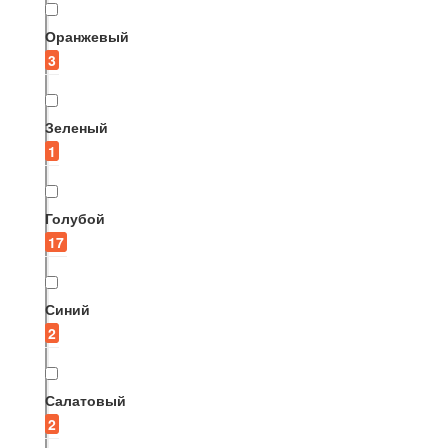
Оранжевый
3
Зеленый
1
Голубой
17
Синий
2
Салатовый
2