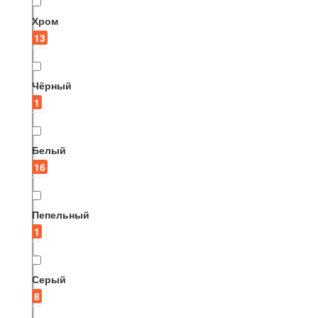
Хром
13
Чёрный
1
Белый
16
Пепельный
1
Серый
8