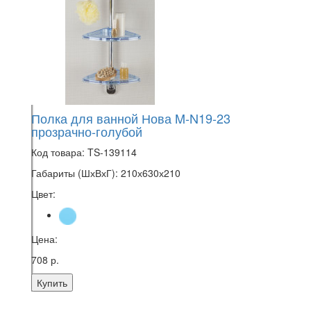
Полка для ванной Нова M-N19-23
прозрачно-голубой
Код товара:
TS-139114
Габариты (ШхВхГ):
210х630х210
Цвет:
Цена:
708 р.
Купить