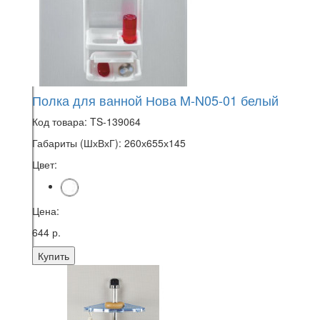
Полка для ванной Нова M-N05-01 белый
Код товара:
TS-139064
Габариты (ШхВхГ):
260х655х145
Цвет:
Цена:
644 р.
Купить