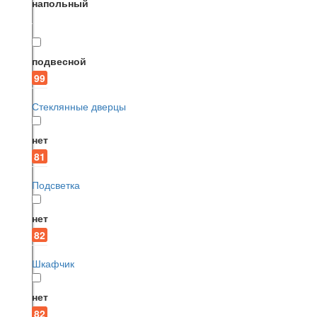
напольный
подвесной
99
Стеклянные дверцы
нет
81
Подсветка
нет
82
Шкафчик
нет
82