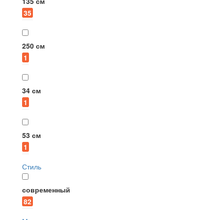
135 см
35
250 см
1
34 см
1
53 см
1
Стиль
современный
82