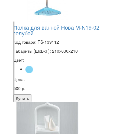
Полка для ванной Нова M-N19-02
голубой
Код товара:
TS-139112
Габариты (ШхВхГ):
210х630х210
Цвет:
Цена:
500 р.
Купить