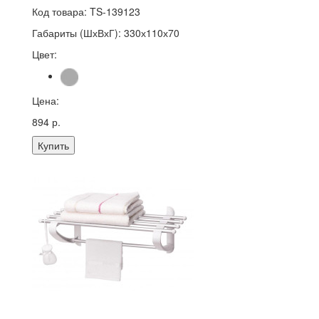
Код товара:
TS-139123
Габариты (ШхВхГ):
330х110х70
Цвет:
Цена:
894 р.
Купить