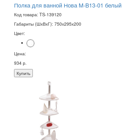
Полка для ванной Нова M-B13-01 белый
Код товара:
TS-139120
Габариты (ШхВхГ):
750х295х200
Цвет:
Цена:
934 р.
Купить