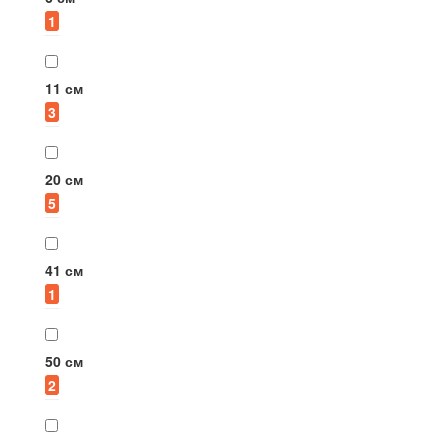
Nova
Raiber
1
82
1
11 см
Ridder
Zorg
3
5
3
20 см
Grohe
Vod-ok
5
1
1
41 см
1
50 см
2