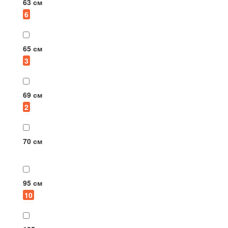
63 см
6
65 см
3
69 см
2
70 см
95 см
10