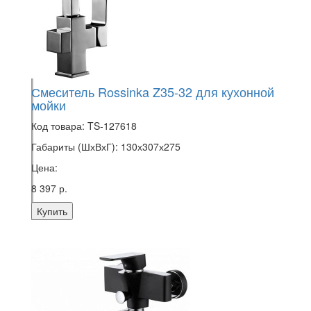
Смеситель Rossinka Z35-32 для кухонной
мойки
Код товара:
TS-127618
Габариты (ШхВхГ):
130х307х275
Цена:
8 397 р.
Купить