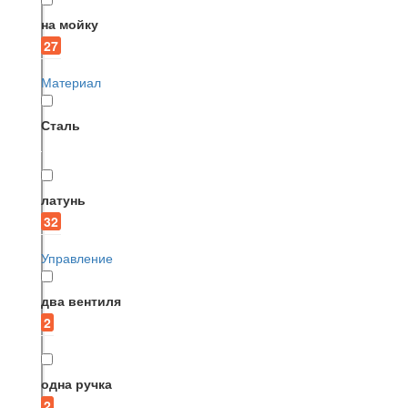
на мойку
27
Материал
Сталь
латунь
32
Управление
два вентиля
2
одна ручка
2