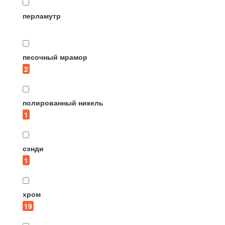
перламутр
песочный мрамор
2
полированный никель
1
сэнди
1
хром
19