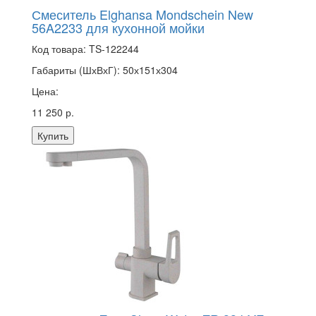
Смеситель Elghansa Mondschein New
56A2233 для кухонной мойки
Код товара:
TS-122244
Габариты (ШхВхГ):
50х151х304
Цена:
11 250 р.
Купить