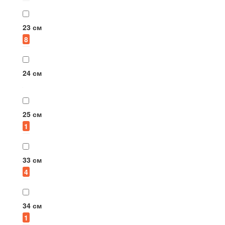
23 см
8
24 см
25 см
1
33 см
4
34 см
1