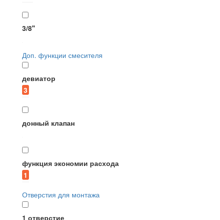
Reginox
Zorg
3/8''
3
13
Доп. функции смесителя
D&K
Effepi
5
девиатор
3
Rav Slezak
1
донный клапан
Rossinka
Timo
1
функция экономии расхода
1
Отверстия для монтажа
1 отверстие