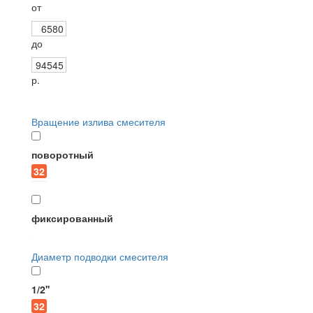
от
до
р.
Бренды
Вращение излива смесителя
поворотный
Bravat
Cezares
32
6
фиксированный
Elghansa
3
Диаметр подводки смесителя
Iddis
Raiber
1/2''
32