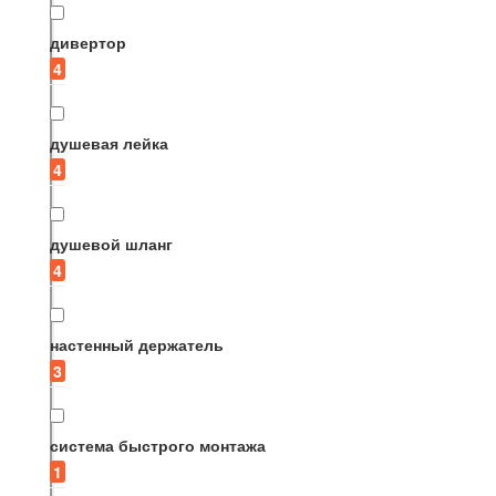
дивертор
4
душевая лейка
4
душевой шланг
4
настенный держатель
3
система быстрого монтажа
1