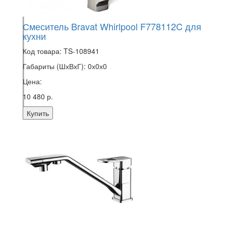
Смеситель Bravat Whirlpool F778112C для
кухни
Код товара:
TS-108941
Габариты (ШхВхГ):
0х0х0
Цена:
10 480 р.
Купить