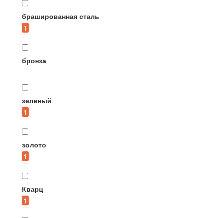
брашированная сталь
1
бронза
зеленый
1
золото
1
Кварц
1