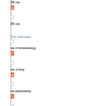
29 см
2
30 см
Тип монтажа
на столешницу
7
на стену
4
на раковину
1