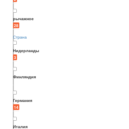
рычажное
28
Страна
Нидерланды
3
Финляндия
Германия
14
Италия