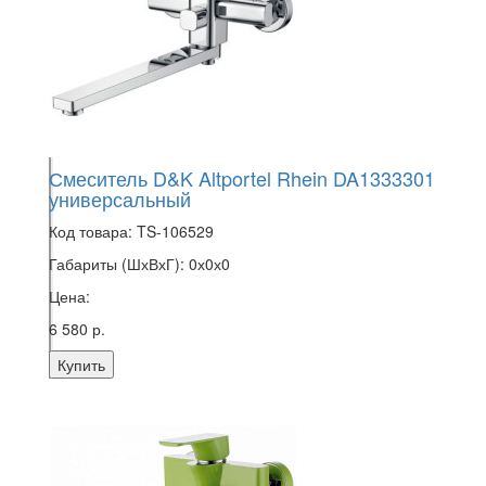
Смеситель D&K Altportel Rhein DA1333301
универсальный
Код товара:
TS-106529
Габариты (ШхВхГ):
0х0х0
Цена:
6 580 р.
Купить