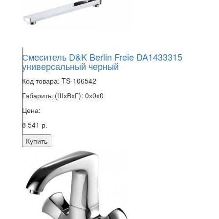
Смеситель D&K Berlin Freie DA1433315
универсальный черный
Код товара:
TS-106542
Габариты (ШхВхГ):
0х0х0
Цена:
8 541 р.
Купить