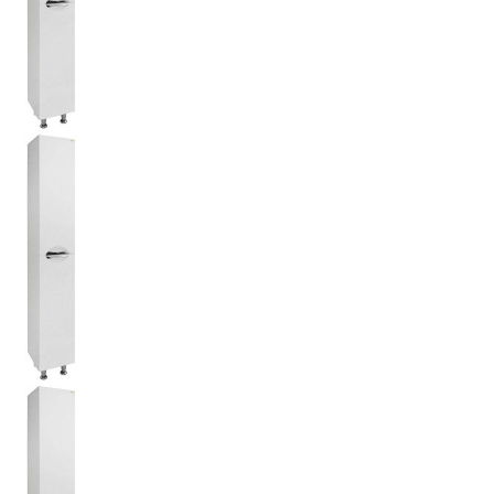
365 р.
ля ванной Vod-ok Лира-2 30
 (ШхВхГ):
300х1800х350
20 р.
ля ванной Vod-ok Лира-2 30 с
й корзиной
 (ШхВхГ):
300х1800х350
35 р.