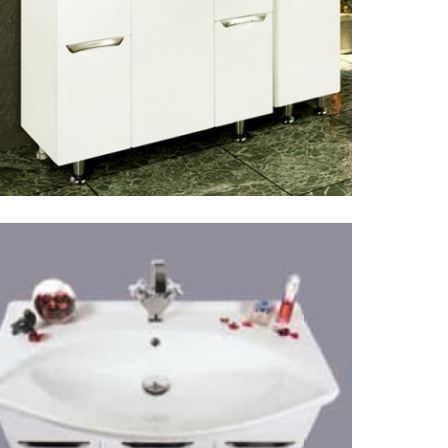
Цена:
13 
Пенал д
Габариты
Цена:
7 9
Пенал д
бельево
Габариты
Цена:
9 7