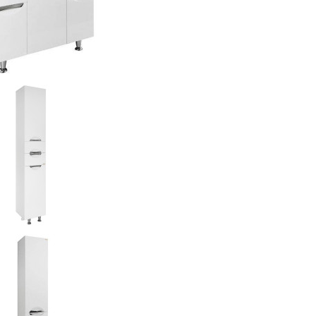
 (ШхВхГ):
820х800х335
360 р.
ля ванной Vod-ok Лира 30
 (ШхВхГ):
300х1930х350
276 р.
ля ванной Vod-ok Лира 35
 (ШхВхГ):
350х1930х350