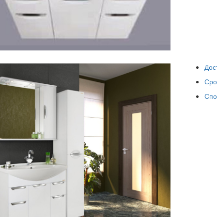
Дос
Сро
Спо