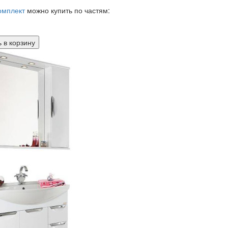
омплект
можно купить по частям:
 в
корзину
-шкаф Vod-ok Лира 85
 (ШхВхГ):
850х760х160
78 р.
 раковиной Vod-ok Лира 85 с
й корзиной