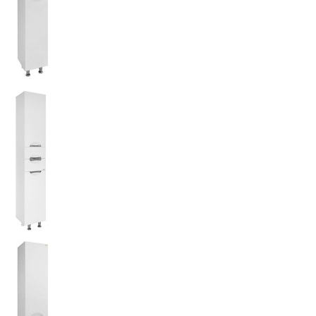
220 р.
ля ванной Vod-ok Лира 30 с
й корзиной
 (ШхВхГ):
300х1930х350
365 р.
ля ванной Vod-ok Лира 35 с
й корзиной
 (ШхВхГ):
350х1930х350