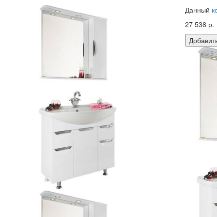
Данный
к
27 538 р.
Добавить
Зеркало
Габариты
Цена:
7 1
Тумба с
бельево