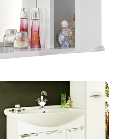
Цена:
16 
Пенал д
бельево
Габариты
Цена:
13 
Пенал д
бельево
Габариты