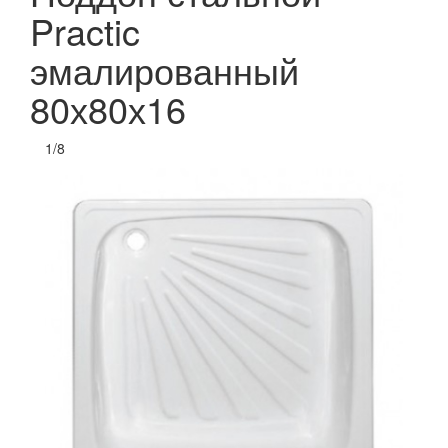
Practic
эмалированный
80х80х16
1
/
8