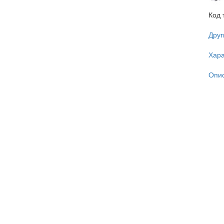
Код 
Друг
Хара
Опи