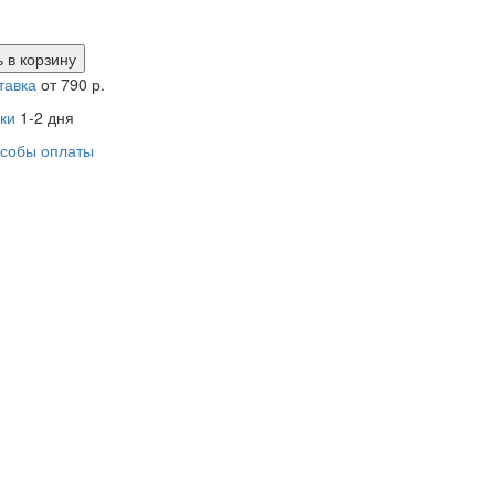
 в
корзину
тавка
от 790 р.
ки
1-2 дня
собы оплаты