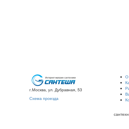
О
К
Р
г.Москва, ул. Дубравная, 53
В
Схема проезда
К
сантехн