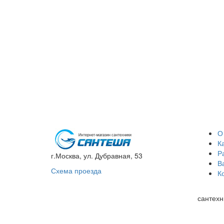
О
К
Р
г.Москва, ул. Дубравная, 53
В
Схема проезда
К
сантехн