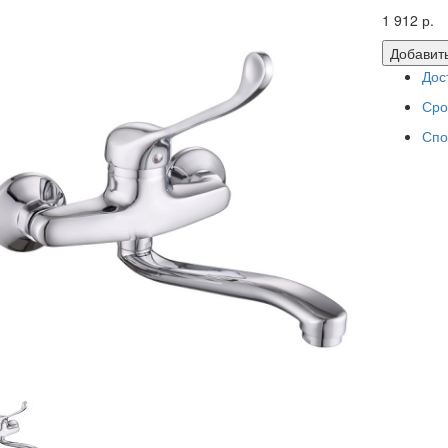
1 912 р.
Добавить
Дос
Сро
Спо