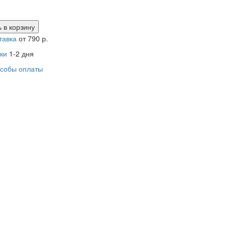
 в
корзину
тавка
от 790 р.
ки
1-2 дня
собы оплаты