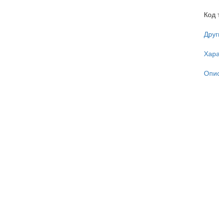
Код 
Друг
Хара
Опи