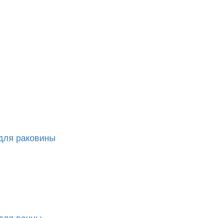
 для раковины
 для ванны