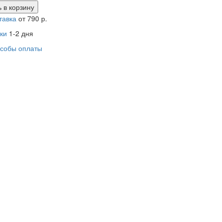
 в
корзину
тавка
от 790 р.
ки
1-2 дня
собы оплаты