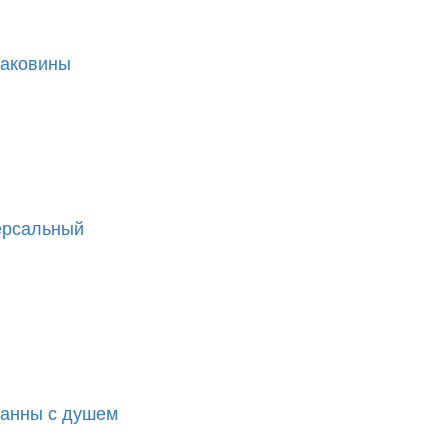
раковины
ерсальный
ванны с душем