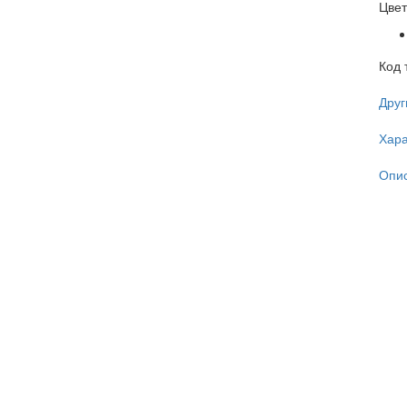
Цвет
Код 
Друг
Хара
Опи