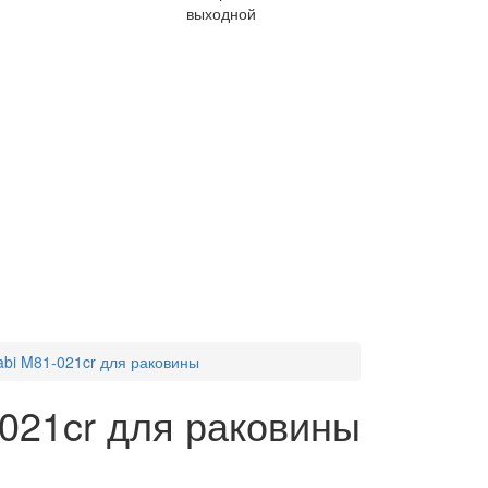
выходной
bi M81-021cr для раковины
021cr для раковины