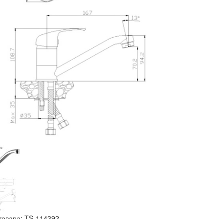
товара:
TS-114392