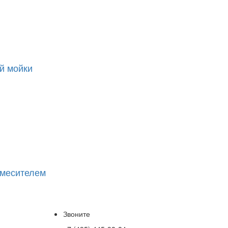
й мойки
смесителем
Звоните