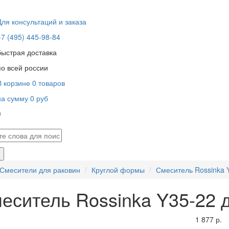
Для консультаций и заказа
+7 (495) 445-98-84
быстрая доставка
по всей россии
В корзине
0
товаров
на сумму
0
руб
0
В корзине пусто!
Смесители для раковин
Круглой формы
Смеситель Rossinka 
еситель Rossinka Y35-22 
1 877 р.