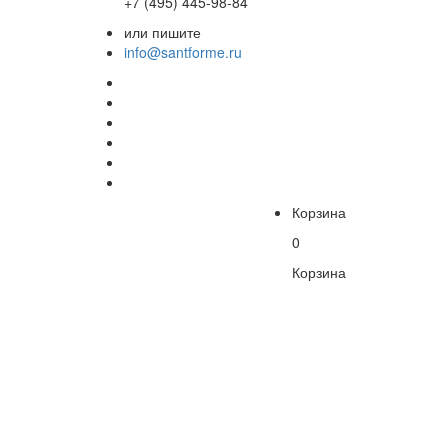
+7 (495) 445-98-84
или пишите
info@santforme.ru
Корзина
0
Корзина
В
корзине
пусто!