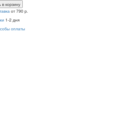
 в
корзину
тавка
от 790 р.
ки
1-2 дня
собы оплаты