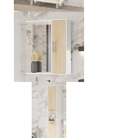
Шкаф-зеркало Francesca Eco 60 дуб/
белый
Цена:
4 750 р.
Пенал Francesca Eco 30 дуб/белый (2дв.
универсальный)
Цена:
7 520 р.