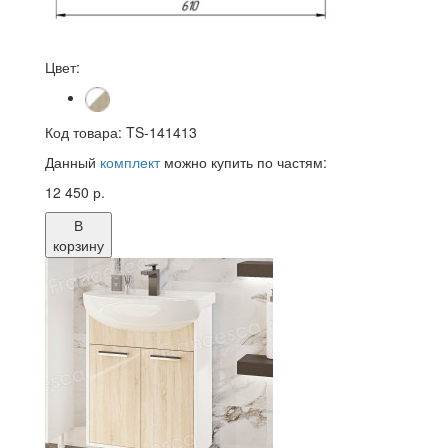
Цвет:
Код товара:
TS-141413
Данный
комплект
можно купить по частям:
12 450 р.
В
корзину
Тумба с раковиной Francesca Eco 60 дуб/
белый (2 дв. ум. Уют 60)
Цена:
7 700 р.