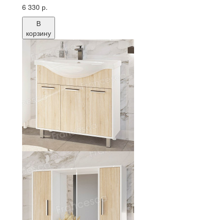
6 330 р.
В
корзину
Тумба с раковиной Francesca Eco 90 дуб/
белый (3 дв. ум Classic 90)
Цена:
13 990 р.
Шкаф-зеркало Francesca Eco 90 дуб/
белый
Цена:
6 330 р.