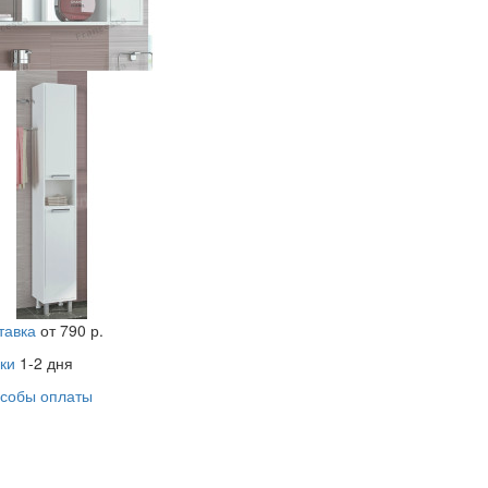
rancesca Eco 30 белый
 (ШхВхГ):
300х1927х345
40 р.
тавка
от 790 р.
ки
1-2 дня
собы оплаты