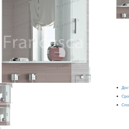
Пенал F
Габариты
Цена:
9 3
Дос
Сро
Спо
: