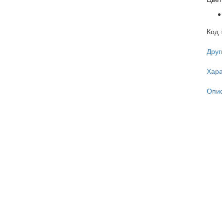
Код 
Друг
Хара
Опи