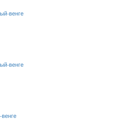
лый-венге
лый-венге
-венге