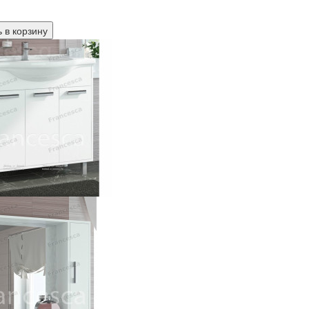
 в
корзину
 раковиной Francesca Eco 85 белый
 (ШхВхГ):
850х800х340
090 р.
ркало Francesca Eco 85 белый
 (ШхВхГ):
850х750х200
10 р.